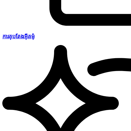
ការតុបតែងអ៊ីតមុំ