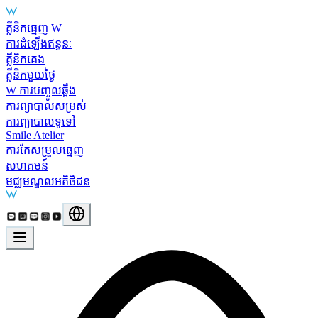
Main Services
គ្លីនិកធ្មេញ W
ការដំឡើងឥន្ទនៈ
គ្លីនិកគេង
គ្លីនិកមួយថ្ងៃ
W ការបញ្ចូលឆ្អឹង
ការព្យាបាលសម្រស់
ការព្យាបាលទូទៅ
Smile Atelier
ការកែសម្រួលធ្មេញ
សហគមន៍
មជ្ឈមណ្ឌលអតិថិជន