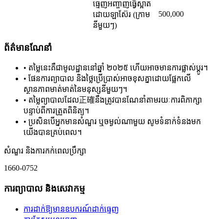
ធ្មេញអញ្ចាញធ្វើស្អាត
500,000
ដោយឡាស៊ែរ (ក្រាម
នីមួយៗ)
ព័ត៌មានណែនាំ
•
តម្លៃនេះគឺជាមូលដ្ឋាននៅឆ្នាំ ២០២៥ ហើយអាចមានការផ្លាស់ប្តូរ។
•
ផែនការព្យាបាល និងថ្លៃប្រើប្រាស់អាចខុសគ្នាដោយផ្អែកលើ
ស្ថានភាពមាត់មាត់នៃមនុស្សនីមួយៗ។
•
តម្លៃព្យាបាលដែល正確នឹងត្រូវបានណែនាំតាមរយៈការពិភាក្សា
បន្ទាប់ពីការត្រួតពិនិត្យ។
•
ប្រសិនបើអ្នកមានសំណួរ ឬចម្ងល់ណាមួយ សូមទំនាក់ទំនងមក
យើងបានគ្រប់ពេល។
សំណួរ និងការកក់ពេលប្រឹក្សា
1660-0752
ការព្យាបាល និងសេវាកម្ម
ការដាក់ឱ្យមានឧបករណ៍ដាក់ធ្មេញ