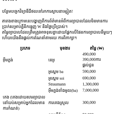
បន្ថែមបច្ចេកវិទ្យាឌីជីថលទៅរកការស្ថាបនាម្សៀត!
តារាងខាងក្រោមនេះបង្ហាញពីការព័ត៌មានអំពីការព្យាបាលដែលមិនមានការ
ប្រាក់សម្រាប់គ្លីនិកធ្មេញ W និងថ្លៃប្រើប្រាស់។
តម្លៃព្យាបាលដែលត្រឹមត្រូវអាចខុសគ្នាដោយផ្អែកលើផែនការព្យាបាលនីមួយៗ
ហើយយើងនឹងផ្តល់ការណែនាំតាមរយៈការពិភាក្សា។
ប្រភេទ
មុខងារ
តម្លៃ (₩)
490,000
390,000
ការ
អ៊ីមភ្លង់
នេអូ
ផ្តល់ជូន
590,000
អូស្តេម ba
690,000
អូស្តេម soi
Straumann
1,300,000
7,000,000
អ៊ីមភ្លង់ទាំងមូល(ba)
គេង (គេងដោយសារព្យាបាល
300,000
នៅយប់សម្រាប់អ្នកដែលមាន
ការគេងស្រួល
ការកំណត់)