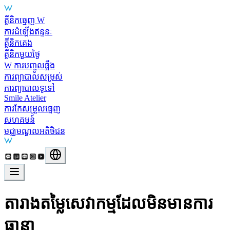
Main Services
គ្លីនិកធ្មេញ W
ការដំឡើងឥន្ទនៈ
គ្លីនិកគេង
គ្លីនិកមួយថ្ងៃ
W ការបញ្ចូលឆ្អឹង
ការព្យាបាលសម្រស់
ការព្យាបាលទូទៅ
Smile Atelier
ការកែសម្រួលធ្មេញ
សហគមន៍
មជ្ឈមណ្ឌលអតិថិជន
តារាងតម្លៃសេវាកម្មដែលមិនមានការ
ធានា