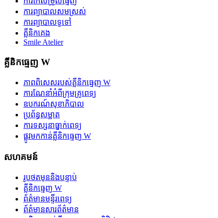
ការកែសម្រួលធ្មេញ
ការព្យាបាលសមស្រស់
ការព្យាបាលទូទៅ
គ្លីនិកគេង
Smile Atelier
គ្លីនិកធ្មេញ W
ភាពពិសេសរបស់គ្លីនិកធ្មេញ W
ការណែនាំអំពីក្រុមគ្រូពេទ្យ
ឧបករណ៍សុខាភិបាល
ប្រព័ន្ធសម្អាត
ការទស្សនាធ្នាក់ពេទ្យ
ផ្លូវមកកាន់គ្លីនិកធ្មេញ W
សហគមន៍
រូបថតមុននិងបន្ទាប់
គ្លីនិកធ្មេញ W
ព័ត៌មានមន្ទីរពេទ្យ
ព័ត៌មានសារព័ត៌មាន