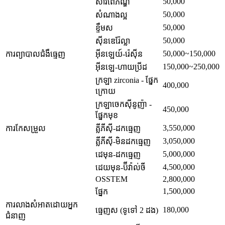
50,000
សារពើភ័ណ្ឌ
50,000
សំណាងល្អ
50,000
ខ្ទឹមស
50,000
ស៊ីនឌេរ៉ែល្លា
50,000~150,000
ការព្យាបាលជំងឺធ្មេញ
អ៊ីនឡេយ៍-រ៉េស៊ីន
150,000~250,000
អ៊ីនឡេ-ហាយប្រីដ
ក្រឡា zirconia - ផ្នែក
400,000
ក្រោយ
ក្រឡាចេកស៊ីនូញ៉ា -
450,000
ផ្នែកមុខ
3,550,000
ការកែសម្រួល
គ្លីភីស៊ី-ដកធ្មេញ
3,050,000
គ្លីភីស៊ី-មិនដកធ្មេញ
5,000,000
ដេមុន-ដកធ្មេញ
4,500,000
ដេយមុន-ប៊ីវ៉ាល់ចី
OSSTEM
2,800,000
1,500,000
ផ្នែក
ការលាងសំអាតដោយអ្នក
180,000
ធ្មេញស (ទូទៅ 2 ដង)
ជំនាញ