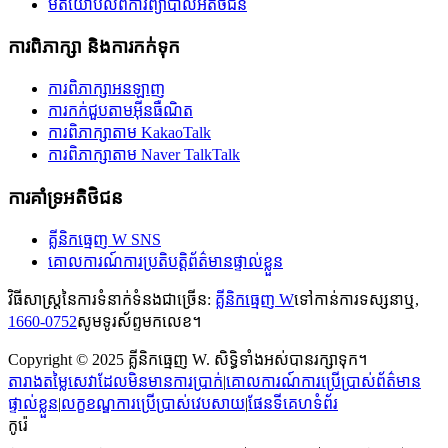
មតិយោបល់ពីការព្យាបាលអតិថិជន
ការពិភាក្សា និងការកក់ទុក
ការពិភាក្សាអនឡាញ
ការកក់ជួបតាមអ៊ីនធឺណិត
ការពិភាក្សាតាម KakaoTalk
ការពិភាក្សាតាម Naver TalkTalk
ការគាំទ្រអតិថិជន
គ្លីនិកធ្មេញ W SNS
គោលការណ៍ការប្រតិបត្តិព័ត៌មានផ្ទាល់ខ្លួន
វិធីសាស្រ្តនៃការទំនាក់ទំនងជាច្រើន:
គ្លីនិកធ្មេញ W
ទៅកាន់ការទស្សនាឬ,
1660-0752
សូមទូរស័ព្ទមកលេខ។
Copyright © 2025 គ្លីនិកធ្មេញ W. សិទ្ធិទាំងអស់បានរក្សាទុក។
តារាងតម្លៃសេវាដែលមិនមានការប្រាក់
|
គោលការណ៍ការប្រើប្រាស់ព័ត៌មាន
ផ្ទាល់ខ្លួន
|
លក្ខខណ្ឌការប្រើប្រាស់វេបសាយ
|
ផែនទីគេហទំព័រ
កូរ៉េ