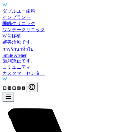
Main Services
ダブルユー歯科
インプラント
睡眠クリニック
ワンデークリニック
W骨移植
審美治療です。
การรักษาทั่วไป
Smile Atelier
歯列矯正です。
コミュニティ
カスタマーセンター