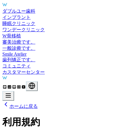
Main Services
ダブルユー歯科
インプラント
睡眠クリニック
ワンデークリニック
W骨移植
審美治療です。
一般診療です。
Smile Atelier
歯列矯正です。
コミュニティ
カスタマーセンター
ホームに戻る
利用規約