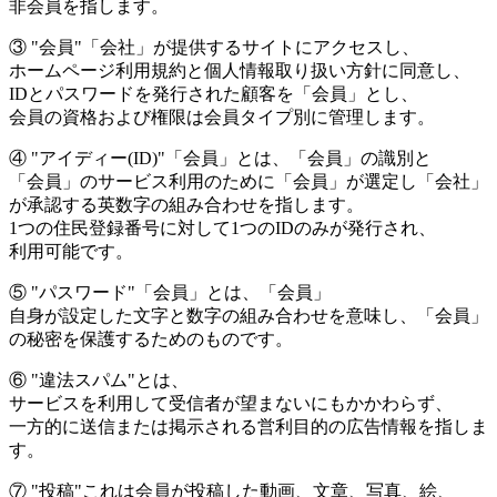
非会員を指します。
③
"会員"
「会社」が提供するサイトにアクセスし、
ホームページ利用規約と個人情報取り扱い方針に同意し、
IDとパスワードを発行された顧客を「会員」とし、
会員の資格および権限は会員タイプ別に管理します。
④
"アイディー(ID)"
「会員」とは、「会員」の識別と
「会員」のサービス利用のために「会員」が選定し「会社」
が承認する英数字の組み合わせを指します。
1つの住民登録番号に対して1つのIDのみが発行され、
利用可能です。
⑤
"パスワード"
「会員」とは、「会員」
自身が設定した文字と数字の組み合わせを意味し、「会員」
の秘密を保護するためのものです。
⑥
"違法スパム"
とは、
サービスを利用して受信者が望まないにもかかわらず、
一方的に送信または掲示される営利目的の広告情報を指しま
す。
⑦
"投稿"
これは会員が投稿した動画、文章、写真、絵、