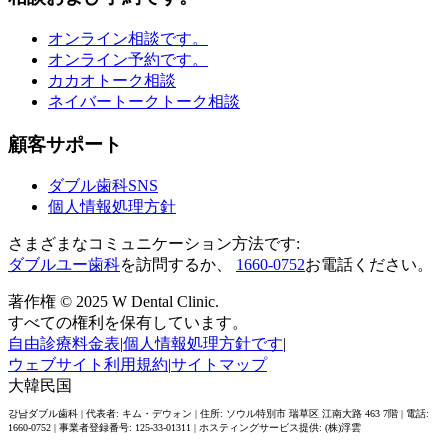
オンライン相談です。
オンライン予約です。
カカオトーク相談
ネイバートークトーク相談
顧客サポート
ダブル歯科SNS
個人情報処理方針
さまざまなコミュニケーション方法です:
ダブルユー歯科
を訪問するか、
1660-0752
お電話ください。
著作権 © 2025 W Dental Clinic.
すべての権利を保有しています。
自由診療料金表
|
個人情報処理方針です
|
ウェブサイト利用規約
|
サイトマップ
大韓民国
강남ダブル歯科 | 代表者: キム・デウォン | 住所: ソウル特別市 瑞草区 江南大路 463 7階 | 電話:
1660-0752 | 事業者登録番号: 125-33-01311 | ホスティングサービス提供: (株)浮雲