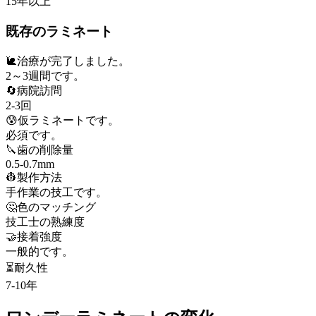
15年以上
既存のラミネート
🐌
治療が完了しました。
2～3週間です。
🔄
病院訪問
2-3回
😰
仮ラミネートです。
必須です。
🔪
歯の削除量
0.5-0.7mm
👷
製作方法
手作業の技工です。
🤔
色のマッチング
技工士の熟練度
🤝
接着強度
一般的です。
⏳
耐久性
7-10年