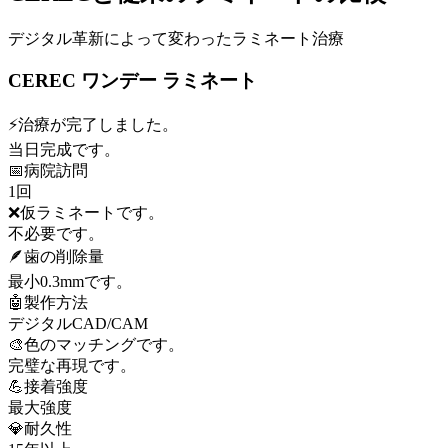
デジタル革新によって変わったラミネート治療
CEREC ワンデー ラミネート
⚡
治療が完了しました。
当日完成です。
📅
病院訪問
1回
❌
仮ラミネートです。
不必要です。
🪶
歯の削除量
最小0.3mmです。
🤖
製作方法
デジタルCAD/CAM
🎨
色のマッチングです。
完璧な再現です。
💪
接着強度
最大強度
💎
耐久性