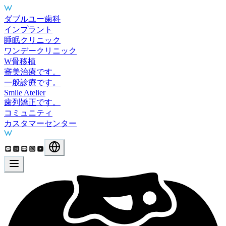
Main Services
ダブルユー歯科
インプラント
睡眠クリニック
ワンデークリニック
W骨移植
審美治療です。
一般診療です。
Smile Atelier
歯列矯正です。
コミュニティ
カスタマーセンター