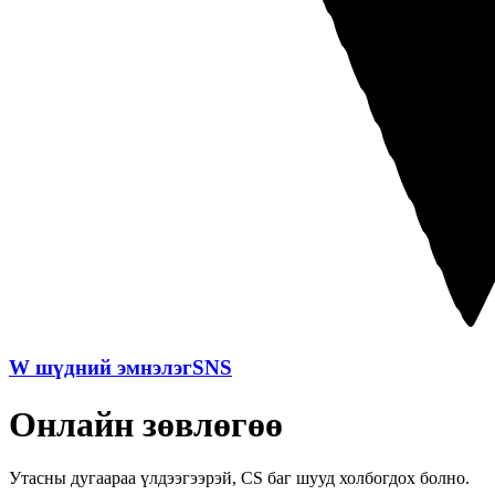
W шүдний эмнэлэгSNS
Онлайн зөвлөгөө
Утасны дугаараа үлдээгээрэй, CS баг шууд холбогдох болно.