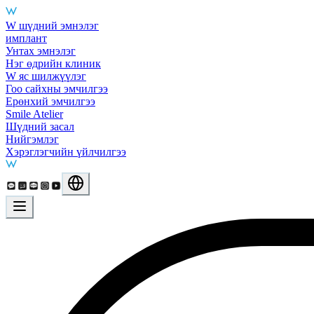
Main Services
W шүдний эмнэлэг
имплант
Унтах эмнэлэг
Нэг өдрийн клиник
W яс шилжүүлэг
Гоо сайхны эмчилгээ
Ерөнхий эмчилгээ
Smile Atelier
Шүдний засал
Нийгэмлэг
Хэрэглэгчийн үйлчилгээ