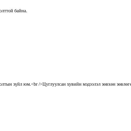
олттой байна.
нголтын зүйл юм.<br />Цуглуулсан хувийн мэдээлэл зөвхөн зөвлө