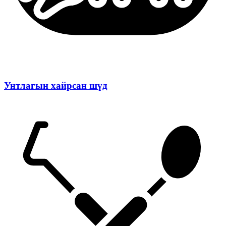
Унтлагын хайрсан шүд