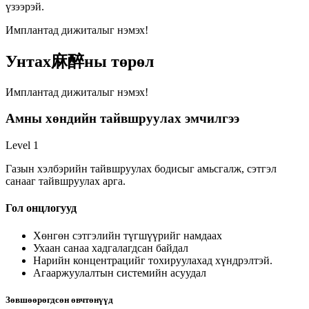
үзээрэй.
Имплантад дижиталыг нэмэх!
Унтах麻醉ны төрөл
Имплантад дижиталыг нэмэх!
Амны хөндийн тайвшруулах эмчилгээ
Level 1
Газын хэлбэрийн тайвшруулах бодисыг амьсгалж, сэтгэл
санааг тайвшруулах арга.
Гол онцлогууд
Хөнгөн сэтгэлийн түгшүүрийг намдаах
Ухаан санаа хадгалагдсан байдал
Нарийн концентрацийг тохируулахад хүндрэлтэй.
Агааржуулалтын системийн асуудал
Зөвшөөрөгдсөн өвчтөнүүд