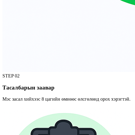
STEP
02
Тасалбарын заавар
Мэс засал хийхээс 8 цагийн өмнөөс өлсгөлөнд орох хэрэгтэй.