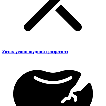
Унтах үеийн шүдний цэвэрлэгээ