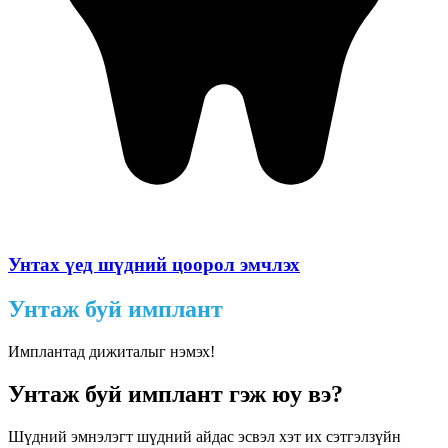
Унтах үед шүдний цоорол эмчлэх
Унтаж буй имплант
Имплантад дижиталыг нэмэх!
Унтаж буй имплант гэж юу вэ?
Шүдний эмнэлэгт шүдний айдас эсвэл хэт их сэтгэлзүйн