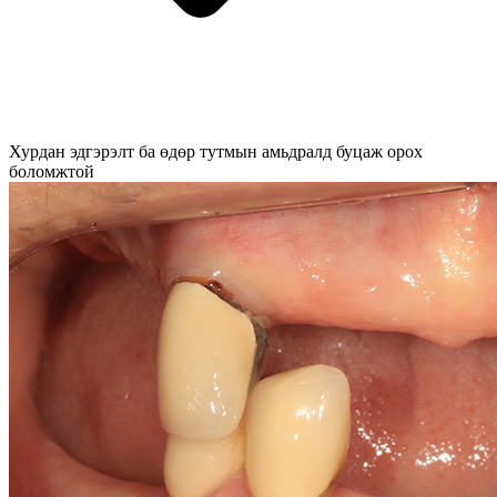
Хурдан эдгэрэлт ба өдөр тутмын амьдралд буцаж орох
боломжтой