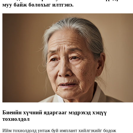
муу байж болохыг илтгэнэ.
Биеийн хүчний ядаргааг мэдрэхэд хэцүү
тохиолдол
Ийм тохиолдолд унтаж буй имплант хийлгэхийг бодож