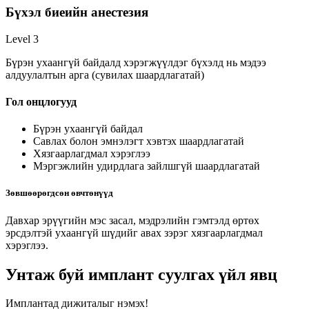
Бүхэл биеийн анестезия
Level 3
Бүрэн ухаангүй байдалд хэрэгжүүлдэг бүхэлд нь мэдээ
алдуулалтын арга (сувилах шаардлагатай)
Гол онцлогууд
Бүрэн ухаангүй байдал
Савлах болон эмнэлэгт хэвтэх шаардлагатай
Хязгаарлагдмал хэрэглээ
Мэргэжлийн удирдлага зайлшгүй шаардлагатай
Зөвшөөрөгдсөн өвчтөнүүд
Давхар эрүүгийн мэс засал, мэдрэлийн гэмтэлд өртөх
эрсдэлтэй ухаангүй шүдийг авах зэрэг хязгаарлагдмал
хэрэглээ.
Унтаж буй имплант суулгах үйл явц
Имплантад дижиталыг нэмэх!