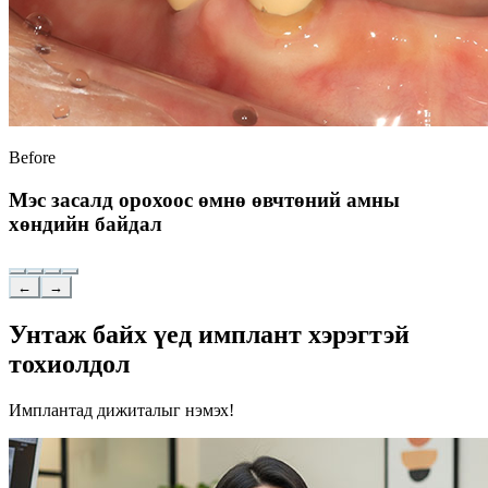
Before
Мэс засалд орохоос өмнө өвчтөний амны
хөндийн байдал
←
→
Унтаж байх үед имплант хэрэгтэй
тохиолдол
Имплантад дижиталыг нэмэх!