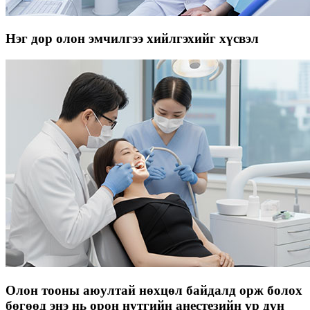
Нэг дор олон эмчилгээ хийлгэхийг хүсвэл
Олон тооны аюултай нөхцөл байдалд орж болох
бөгөөд энэ нь орон нутгийн анестезийн үр дүн