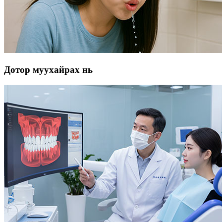
Дотор муухайрах нь