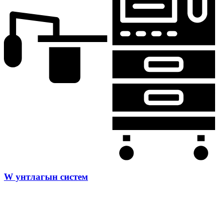
W унтлагын систем