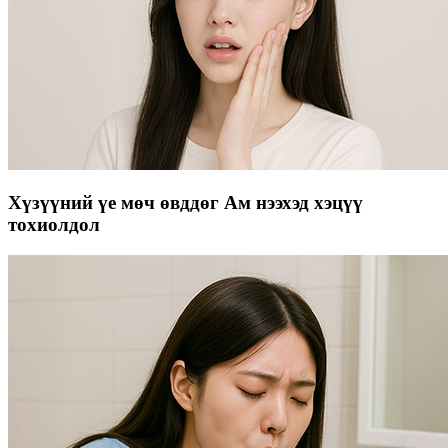
Хүзүүний үе мөч өвддөг Ам нээхэд хэцүү
тохиолдол