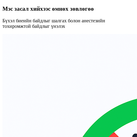
Мэс засал хийхээс өмнөх зөвлөгөө
Бүхэл биеийн байдлыг шалгах болон анестезийн
тохиромжтой байдлыг үнэлэх