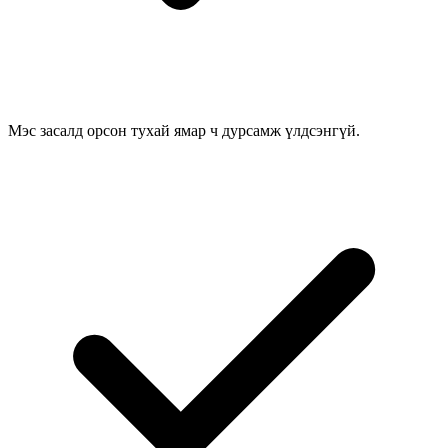
Мэс засалд орсон тухай ямар ч дурсамж үлдсэнгүй.