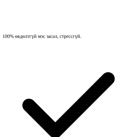
100% өвдөлтгүй мэс засал, стрессгүй.