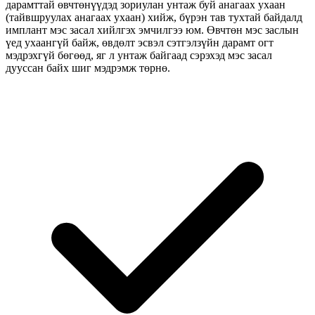
дарамттай өвчтөнүүдэд зориулан унтаж буй анагаах ухаан
(тайвшруулах анагаах ухаан) хийж, бүрэн тав тухтай байдалд
имплант мэс засал хийлгэх эмчилгээ юм. Өвчтөн мэс заслын
үед ухаангүй байж, өвдөлт эсвэл сэтгэлзүйн дарамт огт
мэдрэхгүй бөгөөд, яг л унтаж байгаад сэрэхэд мэс засал
дууссан байх шиг мэдрэмж төрнө.