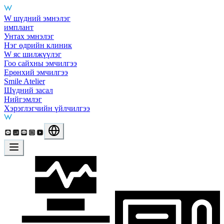
Main Services
W шүдний эмнэлэг
имплант
Унтах эмнэлэг
Нэг өдрийн клиник
W яс шилжүүлэг
Гоо сайхны эмчилгээ
Ерөнхий эмчилгээ
Smile Atelier
Шүдний засал
Нийгэмлэг
Хэрэглэгчийн үйлчилгээ