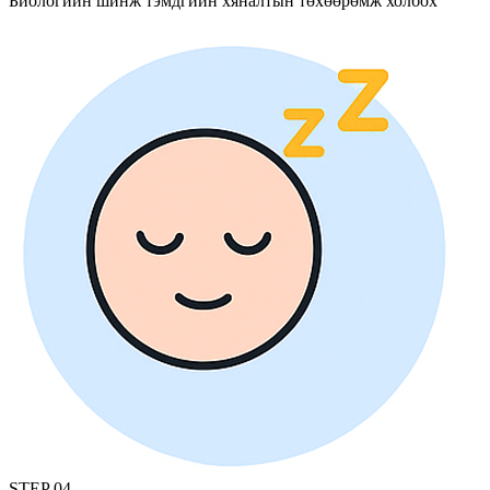
Биологийн шинж тэмдгийн хяналтын төхөөрөмж холбох
STEP
04