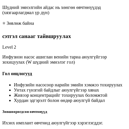
Шүдний эмнэлгийн айдас нь хөнгөн өвчтөнүүдэд
(хязгаарлагдмал үр дүн)
⭐ Зөвлөж байна
сэтгэл санааг тайвшруулах
Level 2
Инфузион насос ашиглан венийн тариа аюулгүйгээр
зохицуулах (W шүдний эмнэлэг гол)
Гол онцлогууд
Инфузийн насосоор нарийн эмийн хэмжээ тохируулах
Унтах гүнзгий байдлыг аюулгүйгээр хянах
Живээр концентрацийг тохируулах боломжтой
Хурдан эдгэрэлт болон өндөр аюулгүй байдал
Зөвшөөрөгдсөн өвчтөнүүд
Ихэнх имплант өвчтөнд аюулгүйгээр хэрэглэгддэг.