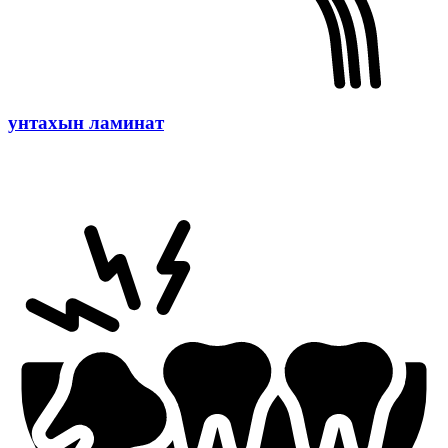
унтахын ламинат