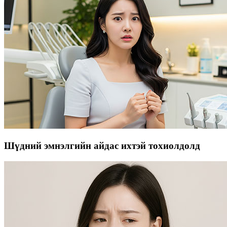
Шүдний эмнэлгийн айдас ихтэй тохиолдолд