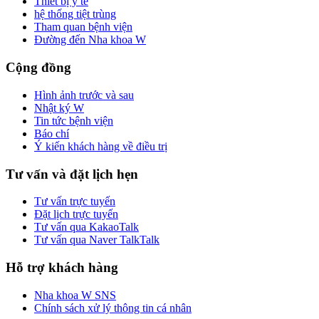
Thiết bị y tế
hệ thống tiệt trùng
Tham quan bệnh viện
Đường đến Nha khoa W
Cộng đồng
Hình ảnh trước và sau
Nhật ký W
Tin tức bệnh viện
Báo chí
Ý kiến khách hàng về điều trị
Tư vấn và đặt lịch hẹn
Tư vấn trực tuyến
Đặt lịch trực tuyến
Tư vấn qua KakaoTalk
Tư vấn qua Naver TalkTalk
Hỗ trợ khách hàng
Nha khoa W SNS
Chính sách xử lý thông tin cá nhân