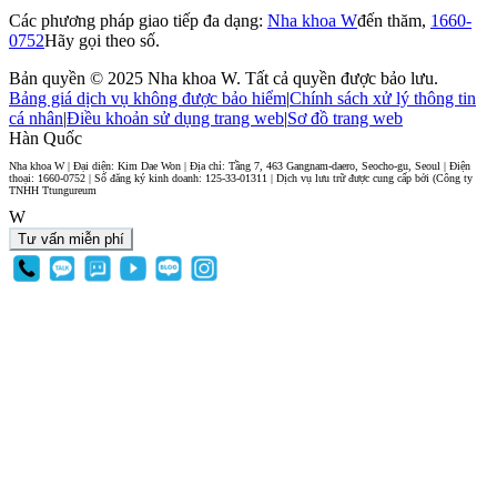
Các phương pháp giao tiếp đa dạng:
Nha khoa W
đến thăm,
1660-
0752
Hãy gọi theo số.
Bản quyền © 2025 Nha khoa W. Tất cả quyền được bảo lưu.
Bảng giá dịch vụ không được bảo hiểm
|
Chính sách xử lý thông tin
cá nhân
|
Điều khoản sử dụng trang web
|
Sơ đồ trang web
Hàn Quốc
Nha khoa W | Đại diện: Kim Dae Won | Địa chỉ: Tầng 7, 463 Gangnam-daero, Seocho-gu, Seoul | Điện
thoại: 1660-0752 | Số đăng ký kinh doanh: 125-33-01311 | Dịch vụ lưu trữ được cung cấp bởi (Công ty
TNHH Ttungureum
W
Tư vấn miễn phí