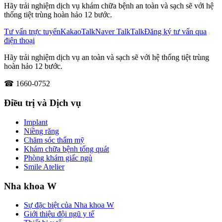
Hãy trải nghiệm dịch vụ khám chữa bệnh an toàn và sạch sẽ với hệ
thống tiệt trùng hoàn hảo 12 bước.
Tư vấn trực tuyến
KakaoTalk
Naver TalkTalk
Đăng ký tư vấn qua
điện thoại
Hãy trải nghiệm dịch vụ an toàn và sạch sẽ với hệ thống tiệt trùng
hoàn hảo 12 bước.
☎ 1660-0752
Điều trị và Dịch vụ
Implant
Niềng răng
Chăm sóc thẩm mỹ
Khám chữa bệnh tổng quát
Phòng khám giấc ngủ
Smile Atelier
Nha khoa W
Sự đặc biệt của Nha khoa W
Giới thiệu đội ngũ y tế