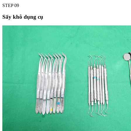
STEP
09
Sấy khô dụng cụ