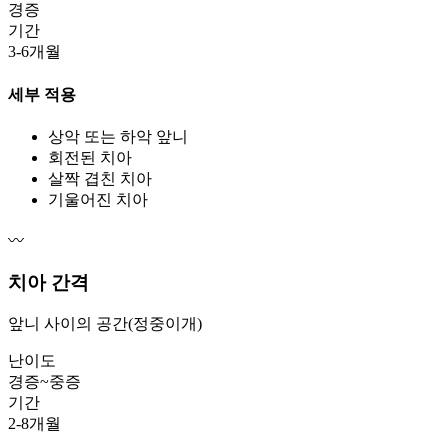
경증
기간
3-6개월
세부 적용
상악 또는 하악 앞니
회전된 치아
살짝 겹친 치아
기울어진 치아
〰️
치아 간격
앞니 사이의 공간(정중이개)
난이도
경증~중증
기간
2-8개월