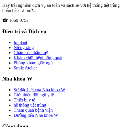
Hãy trải nghiệm dịch vụ an toàn và sạch sẽ với hệ thống tiệt trùng
hoàn hảo 12 bước.
☎ 1660-0752
Điều trị và Dịch vụ
Implant
Niềng răng
Chăm sóc thẩm mỹ
Khám chữa bệnh tổng quát
Phòng khám giấc ngủ
Smile Atelier
Nha khoa W
Sự đặc biệt của Nha khoa W
Giới thiệu đội ngũ y tế
Thiết bị y tế
hệ thống tiệt trùng
Tham quan bệnh viện
Đường đến Nha khoa W
Cộng đồng