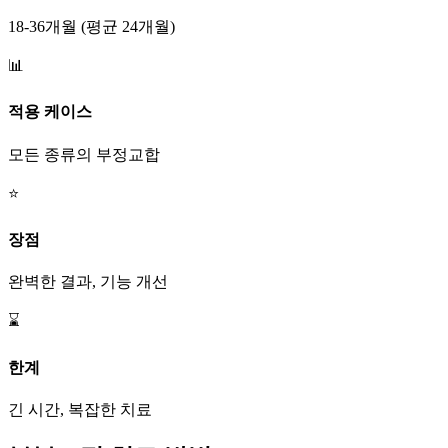
18-36개월 (평균 24개월)
📊
적용 케이스
모든 종류의 부정교합
⭐
장점
완벽한 결과, 기능 개선
⌛
한계
긴 시간, 복잡한 치료