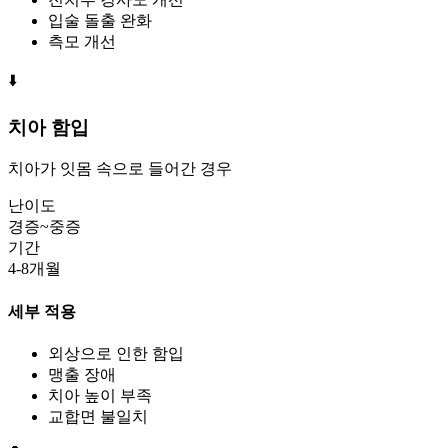
입술 돌출 완화
측모 개선
⬇️
치아 함입
치아가 잇몸 속으로 들어간 경우
난이도
경증~중증
기간
4-8개월
세부 적용
외상으로 인한 함입
맹출 장애
치아 높이 부족
교합면 불일치