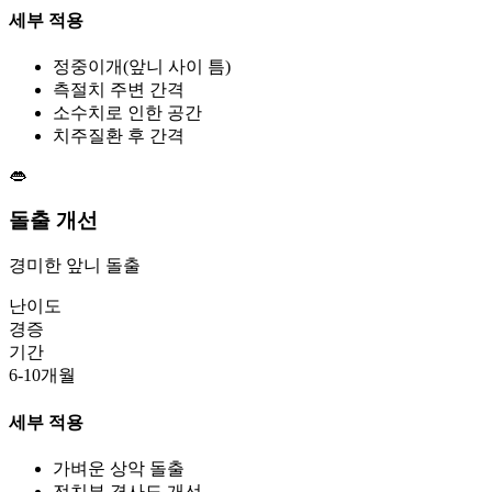
세부 적용
정중이개(앞니 사이 틈)
측절치 주변 간격
소수치로 인한 공간
치주질환 후 간격
👄
돌출 개선
경미한 앞니 돌출
난이도
경증
기간
6-10개월
세부 적용
가벼운 상악 돌출
전치부 경사도 개선