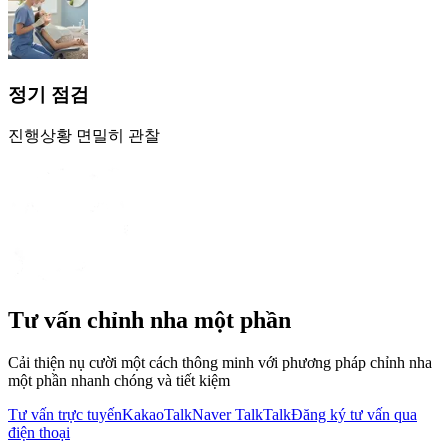
정기 점검
진행상황 면밀히 관찰
Tư vấn chỉnh nha một phần
Cải thiện nụ cười một cách thông minh với phương pháp chỉnh nha
một phần nhanh chóng và tiết kiệm
Tư vấn trực tuyến
KakaoTalk
Naver TalkTalk
Đăng ký tư vấn qua
điện thoại