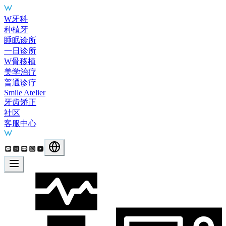
Main Services
W牙科
种植牙
睡眠诊所
一日诊所
W骨移植
美学治疗
普通诊疗
Smile Atelier
牙齿矫正
社区
客服中心