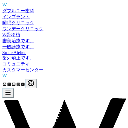
Main Services
ダブルユー歯科
インプラント
睡眠クリニック
ワンデークリニック
W骨移植
審美治療です。
一般診療です。
Smile Atelier
歯列矯正です。
コミュニティ
カスタマーセンター