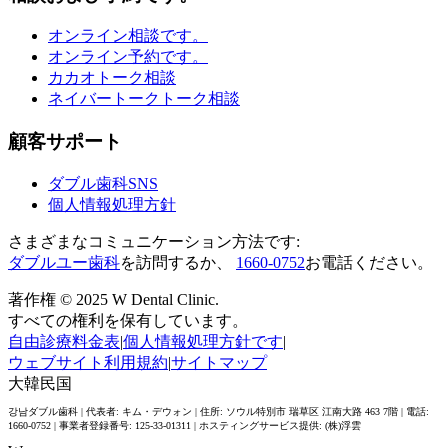
オンライン相談です。
オンライン予約です。
カカオトーク相談
ネイバートークトーク相談
顧客サポート
ダブル歯科SNS
個人情報処理方針
さまざまなコミュニケーション方法です:
ダブルユー歯科
を訪問するか、
1660-0752
お電話ください。
著作権 © 2025 W Dental Clinic.
すべての権利を保有しています。
自由診療料金表
|
個人情報処理方針です
|
ウェブサイト利用規約
|
サイトマップ
大韓民国
강남ダブル歯科 | 代表者: キム・デウォン | 住所: ソウル特別市 瑞草区 江南大路 463 7階 | 電話:
1660-0752 | 事業者登録番号: 125-33-01311 | ホスティングサービス提供: (株)浮雲