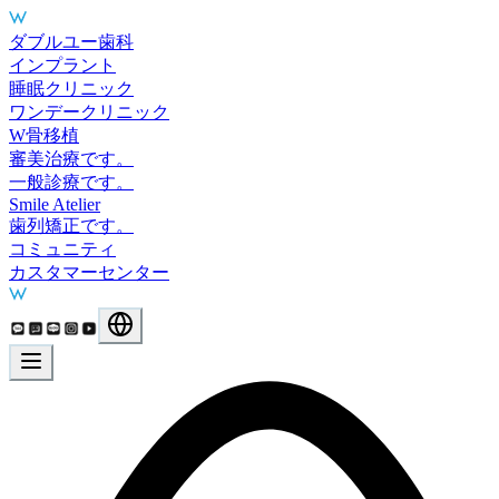
Main Services
ダブルユー歯科
インプラント
睡眠クリニック
ワンデークリニック
W骨移植
審美治療です。
一般診療です。
Smile Atelier
歯列矯正です。
コミュニティ
カスタマーセンター