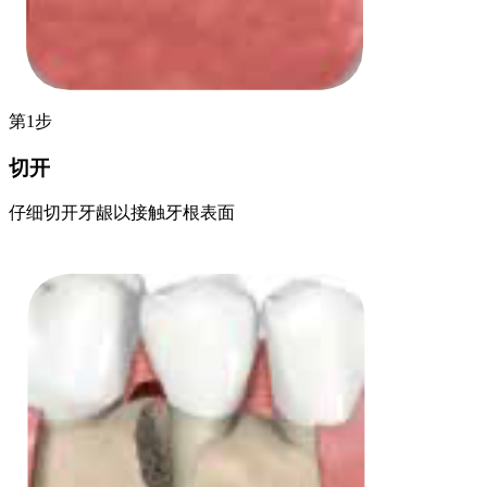
第1步
切开
仔细切开牙龈以接触牙根表面