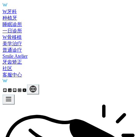
Main Services
W牙科
种植牙
睡眠诊所
一日诊所
W骨移植
美学治疗
普通诊疗
Smile Atelier
牙齿矫正
社区
客服中心