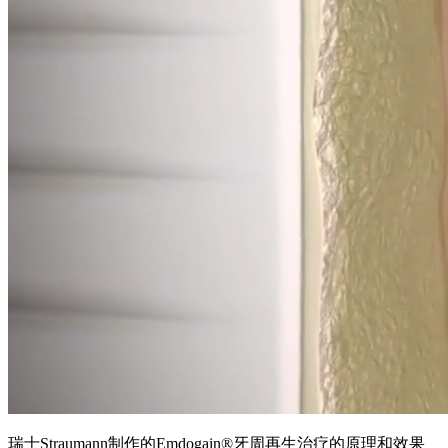
瑞士Straumann制作的Emdogain®牙周再生治疗的原理和效果