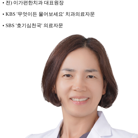
•
전) 이가편한치과 대표원장
•
KBS '무엇이든 물어보세요' 치과의료자문
•
SBS '호기심천국' 의료자문