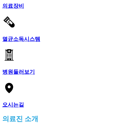
의료장비
멸균소독시스템
병원둘러보기
오시는길
의료진 소개